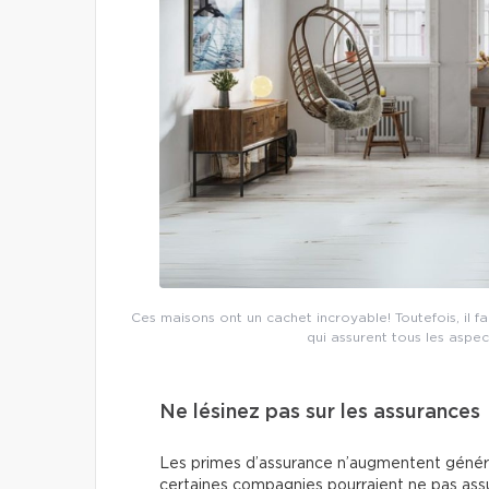
Ces maisons ont un cachet incroyable! Toutefois, il 
qui assurent tous les aspe
Ne lésinez pas sur les assurances
Les primes d’assurance n’augmentent généra
certaines compagnies pourraient ne pas assu